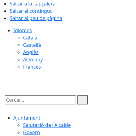
Saltar a la capçalera
Saltar al contingut
Saltar al peu de pàgina
Idiomes
Català
Castellà
Anglès
Alemany
Francès
07.08.2026 | 09:27
Cercar:
Ajuntament
Salutació de l'Alcalde
Govern