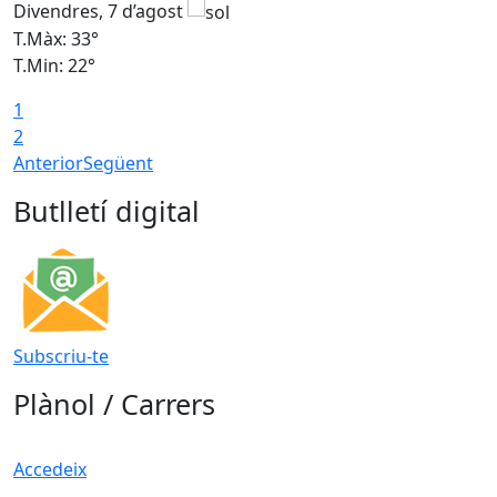
Divendres, 7 d’agost
D
T.Màx: 33°
T
T.Min: 22°
T
1
2
Anterior
Següent
Butlletí digital
Subscriu-te
Plànol / Carrers
Accedeix