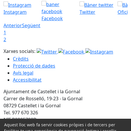
Instagram
Twitter
Ofici
Facebook
Anterior
Següent
1
2
Xarxes socials:
Crèdits
Protecció de dades
Avís legal
Accessibilitat
Ajuntament de Castellet i la Gornal
Carrer de Rosselló, 19-23 - la Gornal
08729 Castellet i la Gornal
Tel. 977 670 326
NIF P0805700B
Aquest lloc web fa servir cookies pròpies i de tercers per
facilitar-te una experiència de navegació òptima i recollir