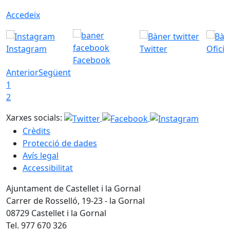
Accedeix
Instagram
Twitter
Ofici
Facebook
Anterior
Següent
1
2
Xarxes socials:
Crèdits
Protecció de dades
Avís legal
Accessibilitat
Ajuntament de Castellet i la Gornal
Carrer de Rosselló, 19-23 - la Gornal
08729 Castellet i la Gornal
Tel. 977 670 326