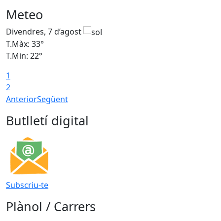
Meteo
Divendres, 7 d’agost
D
T.Màx: 33°
T
T.Min: 22°
T
1
2
Anterior
Següent
Butlletí digital
Subscriu-te
Plànol / Carrers