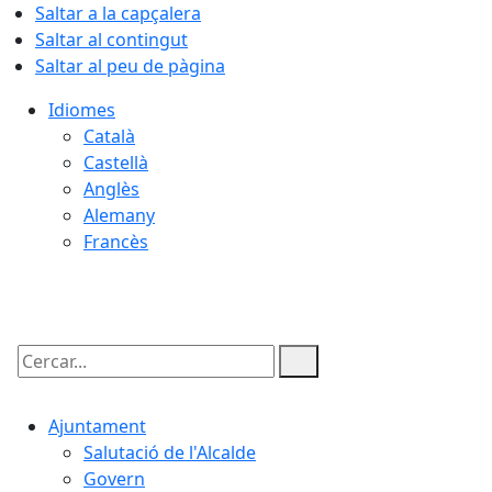
Saltar a la capçalera
Saltar al contingut
Saltar al peu de pàgina
Idiomes
Català
Castellà
Anglès
Alemany
Francès
07.08.2026 | 01:07
Cercar:
Ajuntament
Salutació de l'Alcalde
Govern