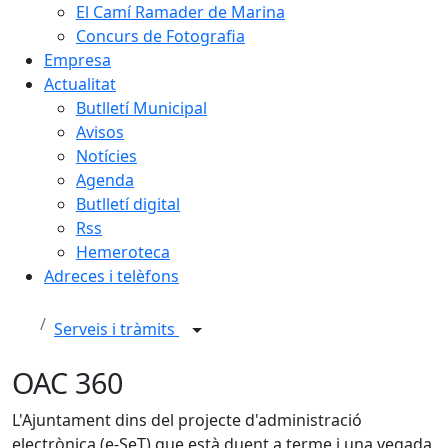
El Camí Ramader de Marina
Concurs de Fotografia
Empresa
Actualitat
Butlletí Municipal
Avisos
Notícies
Agenda
Butlletí digital
Rss
Hemeroteca
Adreces i telèfons
Serveis i tràmits
OAC 360
L'Ajuntament dins del projecte d'administració
electrònica (e-SeT) que està duent a terme i una vegada