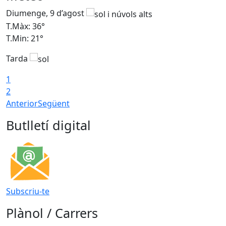
Diumenge, 9 d’agost
D
T.Màx: 36°
T
T.Min: 21°
T
Tarda
T
1
2
Anterior
Següent
Butlletí digital
Subscriu-te
Plànol / Carrers