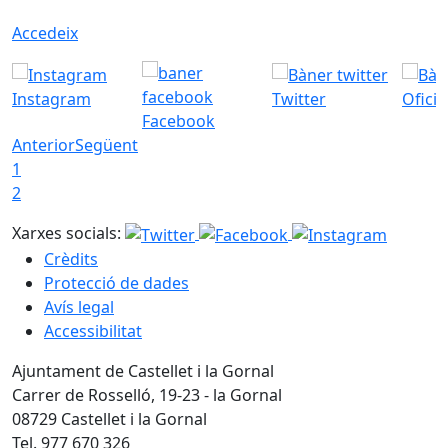
Accedeix
Instagram
Twitter
Ofici
Facebook
Anterior
Següent
1
2
Xarxes socials:
Crèdits
Protecció de dades
Avís legal
Accessibilitat
Ajuntament de Castellet i la Gornal
Carrer de Rosselló, 19-23 - la Gornal
08729 Castellet i la Gornal
Tel. 977 670 326