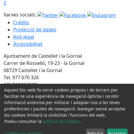
2
Xarxes socials:
Crèdits
Protecció de dades
Avís legal
Accessibilitat
Ajuntament de Castellet i la Gornal
Carrer de Rosselló, 19-23 - la Gornal
08729 Castellet i la Gornal
Tel. 977 670 326
NIF P0805700B
Aquest lloc web fa servir cookies pròpies i de tercers per
facilitar-te una experiència de navegació òptima i recollir
Amb la col·laboració de:
informació anònima per millorar i adaptar-nos a les teves
preferències i pautes de navegació. Navegar sense acceptar
les cookies limitarà la visibilitat i funcions del web.
Podeu consultar la
política de cookies
.
Configurar opcions
...
Rebutja
Acceptar