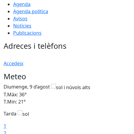
Agenda
Agenda política
Avisos
Notícies
Publicacions
Adreces i telèfons
Accedeix
Meteo
Diumenge, 9 d’agost
D
T.Màx: 36°
T
T.Min: 21°
T
Tarda
T
1
2