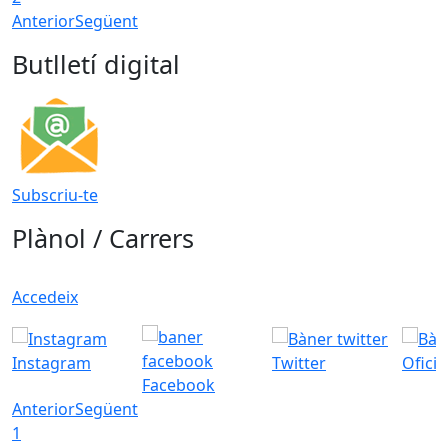
Anterior
Següent
Butlletí digital
Subscriu-te
Plànol / Carrers
Accedeix
Instagram
Twitter
Ofici
Facebook
Anterior
Següent
1