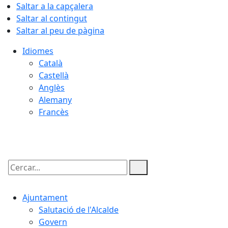
Saltar a la capçalera
Saltar al contingut
Saltar al peu de pàgina
Idiomes
Català
Castellà
Anglès
Alemany
Francès
09.08.2026 | 11:17
Cercar:
Ajuntament
Salutació de l'Alcalde
Govern