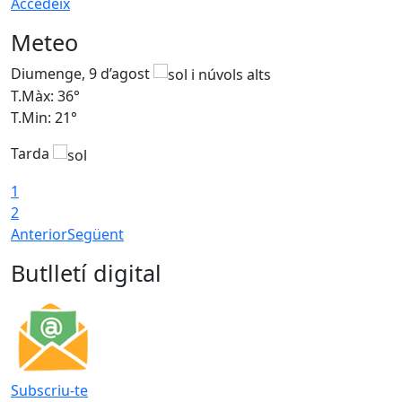
Accedeix
Meteo
Diumenge, 9 d’agost
D
T.Màx: 36°
T
T.Min: 21°
T
Tarda
T
1
2
Anterior
Següent
Butlletí digital
Subscriu-te