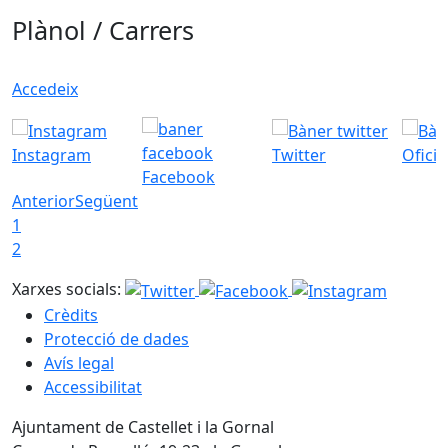
Plànol / Carrers
Accedeix
Instagram
Twitter
Ofici
Facebook
Anterior
Següent
1
2
Xarxes socials:
Crèdits
Protecció de dades
Avís legal
Accessibilitat
Ajuntament de Castellet i la Gornal