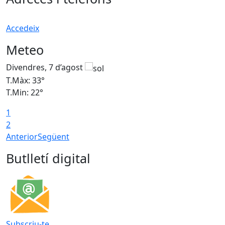
Accedeix
Meteo
Divendres, 7 d’agost
D
T.Màx: 33°
T
T.Min: 22°
T
1
2
Anterior
Següent
Butlletí digital
Subscriu-te