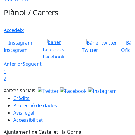
Plànol / Carrers
Accedeix
Instagram
Twitter
Ofici
Facebook
Anterior
Següent
1
2
Xarxes socials:
Crèdits
Protecció de dades
Avís legal
Accessibilitat
Ajuntament de Castellet i la Gornal