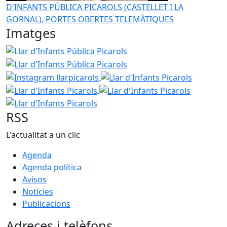
D'INFANTS PÚBLICA PICAROLS (CASTELLET I LA
GORNAL), PORTES OBERTES TELEMÀTIQUES
Imatges
Llar d'Infants Pública Picarols
Llar d'Infants Pública Pica
Instagram llarpicarols
Llar d'Infants Picarols
Llar d'In
Llar d'Infants Picarols
Llar d'Inf
RSS
L'actualitat a un clic
Agenda
Agenda política
Avisos
Notícies
Publicacions
Adreces i telèfons