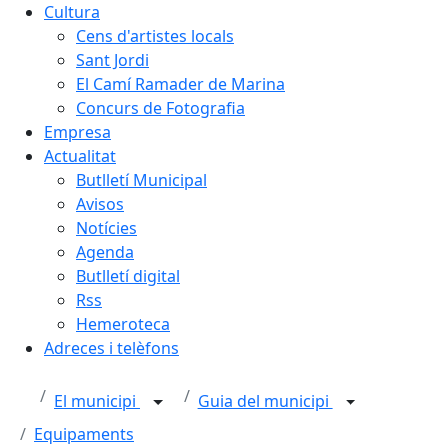
Cultura
Cens d'artistes locals
Sant Jordi
El Camí Ramader de Marina
Concurs de Fotografia
Empresa
Actualitat
Butlletí Municipal
Avisos
Notícies
Agenda
Butlletí digital
Rss
Hemeroteca
Adreces i telèfons
El municipi
Guia del municipi
Equipaments