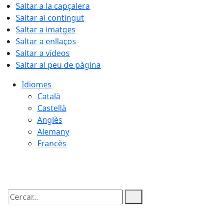
Saltar a la capçalera
Saltar al contingut
Saltar a imatges
Saltar a enllaços
Saltar a vídeos
Saltar al peu de pàgina
Idiomes
Català
Castellà
Anglès
Alemany
Francès
07.08.2026 | 10:26
Cercar: