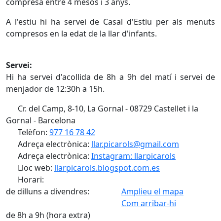
compresa entre 4 mesos i 3 anys.
A l'estiu hi ha servei de Casal d'Estiu per als menuts
compresos en la edat de la llar d'infants.
Servei:
Hi ha servei d'acollida de 8h a 9h del matí i servei de
menjador de 12:30h a 15h.
Cr. del Camp, 8-10, La Gornal - 08729 Castellet i la
Gornal - Barcelona
Telèfon:
977 16 78 42
Adreça electrònica:
llar.picarols@gmail.com
Adreça electrònica:
Instagram: llarpicarols
Lloc web:
llarpicarols.blogspot.com.es
Horari:
de dilluns a divendres:
Amplieu el mapa
Com arribar-hi
Leaflet
| ©
OpenStreetMap
contributors
Facebook
de 8h a 9h (hora extra)