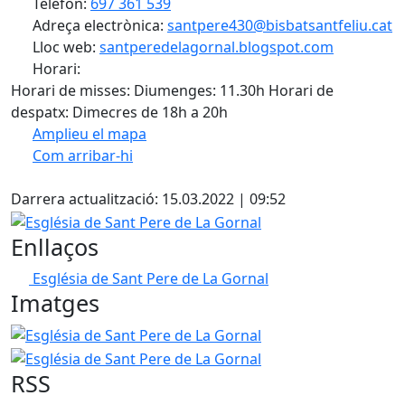
Telèfon:
697 361 539
Adreça electrònica:
santpere430@bisbatsantfeliu.cat
Lloc web:
santperedelagornal.blogspot.com
Horari:
Horari de misses: Diumenges: 11.30h Horari de
despatx: Dimecres de 18h a 20h
Amplieu el mapa
Com arribar-hi
Leaflet
| ©
OpenStreetMap
contributors
Facebook
+
Darrera actualització: 15.03.2022 | 09:52
−
Església de Sant Pere de La Gornal
Enllaços
Església de Sant Pere de La Gornal
Imatges
Església de Sant Pere de La Gornal
Església de Sant Per
RSS