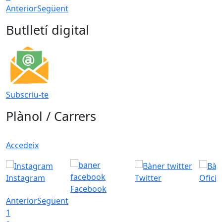
Anterior
Següent
Butlletí digital
Subscriu-te
Plànol / Carrers
Accedeix
Instagram
Twitter
Ofici
Facebook
Anterior
Següent
1