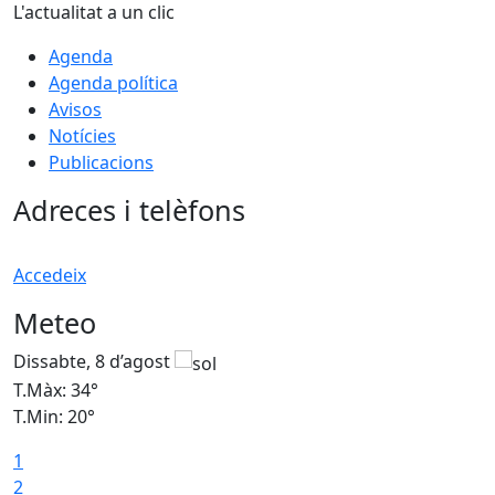
L'actualitat a un clic
Agenda
Agenda política
Avisos
Notícies
Publicacions
Adreces i telèfons
Accedeix
Meteo
Dissabte, 8 d’agost
D
T.Màx: 34°
T
T.Min: 20°
T
1
2