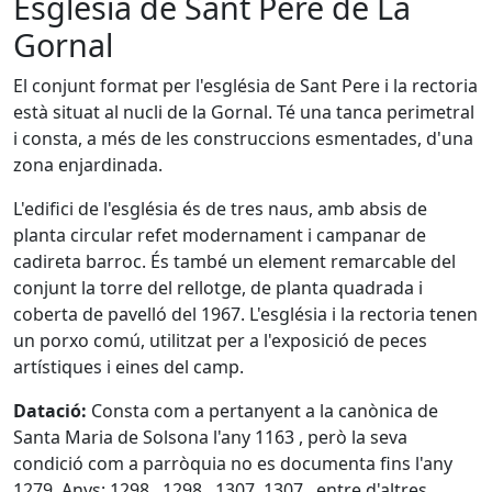
Església de Sant Pere de La
Gornal
El conjunt format per l'església de Sant Pere i la rectoria
està situat al nucli de la Gornal. Té una tanca perimetral
i consta, a més de les construccions esmentades, d'una
zona enjardinada.
L'edifici de l'església és de tres naus, amb absis de
planta circular refet modernament i campanar de
cadireta barroc. És també un element remarcable del
conjunt la torre del rellotge, de planta quadrada i
coberta de pavelló del 1967. L'església i la rectoria tenen
un porxo comú, utilitzat per a l'exposició de peces
artístiques i eines del camp.
Datació:
Consta com a pertanyent a la canònica de
Santa Maria de Solsona l'any 1163 , però la seva
condició com a parròquia no es documenta fins l'any
1279. Anys: 1298 , 1298 , 1307 ,1307 , entre d'altres.