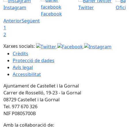
Instagram
Twitter
Ofici
Facebook
Anterior
Següent
1
2
Xarxes socials:
Crèdits
Protecció de dades
Avís legal
Accessibilitat
Ajuntament de Castellet i la Gornal
Carrer de Rosselló, 19-23 - la Gornal
08729 Castellet i la Gornal
Tel. 977 670 326
NIF P0805700B
Amb la col·laboració de: