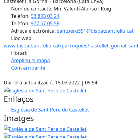
Castellet i la Gornal - Barcelona (Catalunya)
Nom de contacte: Mn. Valentí Alonso i Roig
Telèfon:
93 893 03 24
Telèfon:
977 67 05 58
Adreça electrònica:
santpere351@bisbatsantfeliu.cat
Lloc web:
www.bisbatsantfeliu.cat/parroquies/castellet_gornal_san
Horari:
Amplieu el mapa
Com arribar-hi
Leaflet
| ©
OpenStreetMap
contributors
Facebook
+
Darrera actualització: 15.03.2022 | 09:54
−
Església de Sant Pere de Castellet
Enllaços
Església de Sant Pere de Castellet
Imatges
Església de Sant Pere de Castellet
Església de Sant Pere 
Església de Sant Pere 