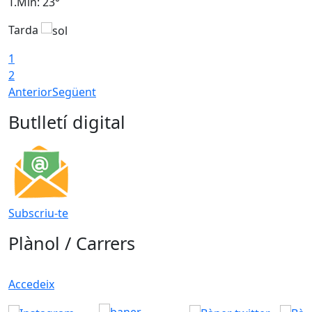
T.Min: 23°
T
Tarda
T
1
2
Anterior
Següent
Butlletí digital
Subscriu-te
Plànol / Carrers
Accedeix