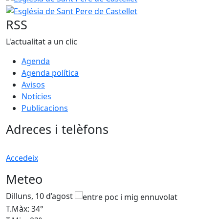
RSS
L'actualitat a un clic
Agenda
Agenda política
Avisos
Notícies
Publicacions
Adreces i telèfons
Accedeix
Meteo
Dilluns, 10 d’agost
D
T.Màx: 34°
T