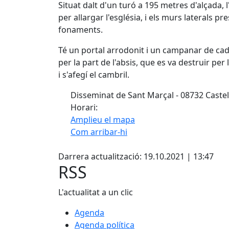
Situat dalt d'un turó a 195 metres d'alçada, l
per allargar l'església, i els murs laterals
fonaments.
Té un portal arrodonit i un campanar de cadi
per la part de l'absis, que es va destruir per
i s'afegí el cambril.
Disseminat de Sant Marçal - 08732 Castell
Horari:
Amplieu el mapa
Com arribar-hi
Facebook
+
Darrera actualització: 19.10.2021 | 13:47
−
RSS
L'actualitat a un clic
Agenda
Agenda política