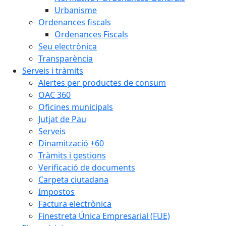
Urbanisme
Ordenances fiscals
Ordenances Fiscals
Seu electrònica
Transparència
Serveis i tràmits
Alertes per productes de consum
OAC 360
Oficines municipals
Jutjat de Pau
Serveis
Dinamització +60
Tràmits i gestions
Verificació de documents
Carpeta ciutadana
Impostos
Factura electrònica
Finestreta Única Empresarial (FUE)