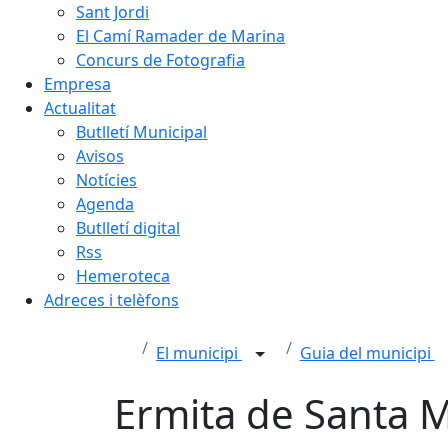
Sant Jordi
El Camí Ramader de Marina
Concurs de Fotografia
Empresa
Actualitat
Butlletí Municipal
Avisos
Notícies
Agenda
Butlletí digital
Rss
Hemeroteca
Adreces i telèfons
El municipi
Guia del municipi
Ermita de Santa 