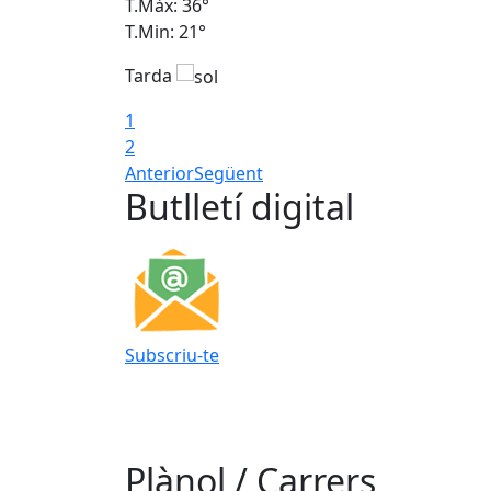
T.Màx: 36°
T.Min: 21°
Tarda
1
2
Anterior
Següent
Butlletí digital
Subscriu-te
Plànol / Carrers