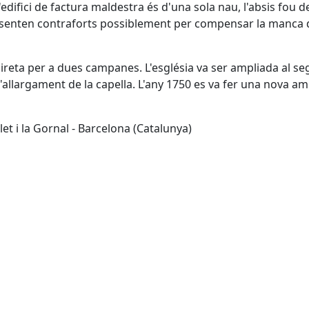
'edifici de factura maldestra és d'una sola nau, l'absis fou d
 presenten contraforts possiblement per compensar la manca 
reta per a dues campanes. L'església va ser ampliada al seg
 l'allargament de la capella. L'any 1750 es va fer una nova am
et i la Gornal - Barcelona (Catalunya)
Leaflet
| ©
OpenStreetMap
con