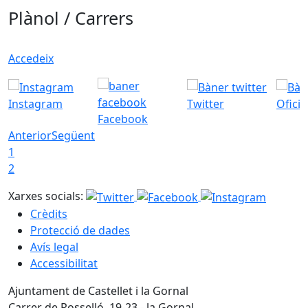
Plànol / Carrers
Accedeix
Instagram
Twitter
Ofici
Facebook
Anterior
Següent
1
2
Xarxes socials:
Crèdits
Protecció de dades
Avís legal
Accessibilitat
Ajuntament de Castellet i la Gornal
Carrer de Rosselló, 19-23 - la Gornal