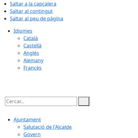
Saltar a la capçalera
Saltar al contingut
Saltar al peu de pàgina
Idiomes
Català
Castellà
Anglès
Alemany
Francès
07.08.2026 | 15:49
Cercar:
Ajuntament
Salutació de l'Alcalde
Govern