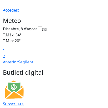
Accedeix
Meteo
Dissabte, 8 d’agost
D
T.Màx: 34°
T
T.Min: 20°
T
1
2
Anterior
Següent
Butlletí digital
Subscriu-te