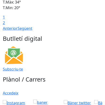
T.Màx: 34°
T
T.Min: 20°
T
1
2
Anterior
Següent
Butlletí digital
Subscriu-te
Plànol / Carrers
Accedeix