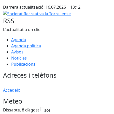
Facebook
Darrera actualització: 16.07.2026 | 13:12
Societat Recreativa la Torrellense
RSS
L'actualitat a un clic
Agenda
Agenda política
Avisos
Notícies
Publicacions
Adreces i telèfons
Accedeix
Meteo
Dissabte, 8 d’agost
D