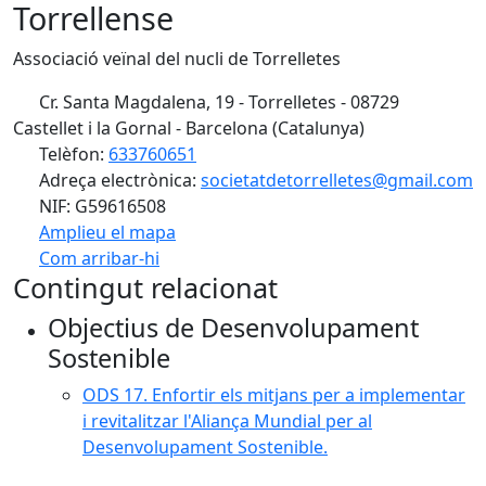
Torrellense
Associació veïnal del nucli de Torrelletes
Cr. Santa Magdalena, 19 - Torrelletes - 08729
Castellet i la Gornal - Barcelona (Catalunya)
Telèfon:
633760651
Adreça electrònica:
societatdetorrelletes@gmail.com
NIF: G59616508
Amplieu el mapa
Com arribar-hi
Leaflet
| ©
OpenStreetMap
contributors
Contingut relacionat
+
Objectius de Desenvolupament
−
Sostenible
ODS 17. Enfortir els mitjans per a implementar
i revitalitzar l'Aliança Mundial per al
Desenvolupament Sostenible.