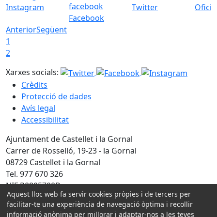
Instagram
Twitter
Ofici
Facebook
Anterior
Següent
1
2
Xarxes socials:
Crèdits
Protecció de dades
Avís legal
Accessibilitat
Ajuntament de Castellet i la Gornal
Carrer de Rosselló, 19-23 - la Gornal
08729 Castellet i la Gornal
Tel. 977 670 326
NIF P0805700B
Aquest lloc web fa servir cookies pròpies i de tercers per
facilitar-te una experiència de navegació òptima i recollir
Amb la col·laboració de:
informació anònima per millorar i adaptar-nos a les teves