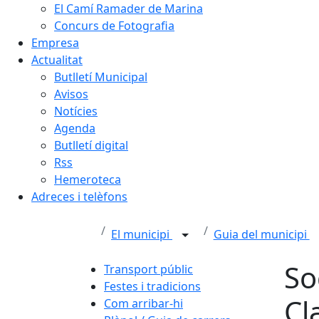
El Camí Ramader de Marina
Concurs de Fotografia
Empresa
Actualitat
Butlletí Municipal
Avisos
Notícies
Agenda
Butlletí digital
Rss
Hemeroteca
Adreces i telèfons
El municipi
Guia del municipi
So
Transport públic
Festes i tradicions
Cl
Com arribar-hi