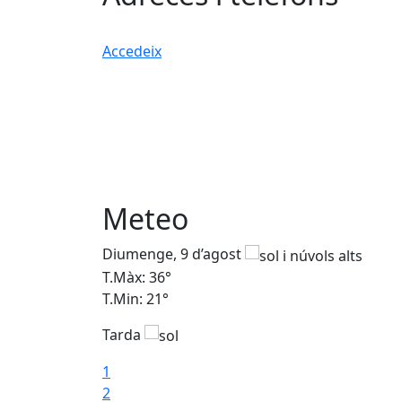
Accedeix
Meteo
Diumenge, 9 d’agost
T.Màx: 36°
T.Min: 21°
Tarda
1
2