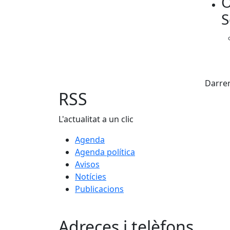
O
S
Fac
Darrer
RSS
L'actualitat a un clic
Agenda
Agenda política
Avisos
Notícies
Publicacions
Adreces i telèfons