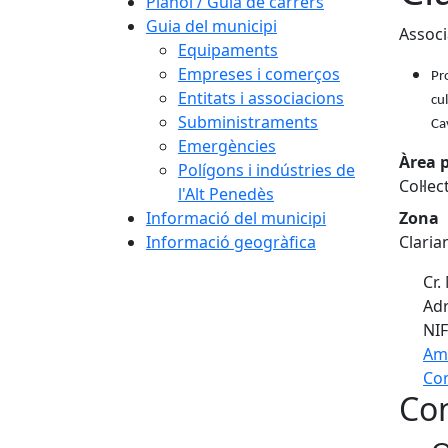
Plànol / Guia de carrers
Guia del municipi
Associ
Equipaments
Empreses i comerços
Pr
Entitats i associacions
cul
Subministraments
Ca
Emergències
Àrea p
Polígons i indústries de
Col·lec
l'Alt Penedès
Informació del municipi
Zona
Informació geogràfica
Claria
Cr. 
Adr
NIF
Am
Com
Con
+
−