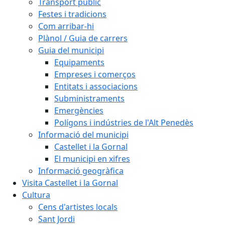
Transport públic
Festes i tradicions
Com arribar-hi
Plànol / Guia de carrers
Guia del municipi
Equipaments
Empreses i comerços
Entitats i associacions
Subministraments
Emergències
Polígons i indústries de l'Alt Penedès
Informació del municipi
Castellet i la Gornal
El municipi en xifres
Informació geogràfica
Visita Castellet i la Gornal
Cultura
Cens d'artistes locals
Sant Jordi