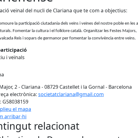
ació veïnal del nucli de Clariana que te com a objectius:
omoure la participació ciutadania dels veïns i veïnes del nostre poble en les a
turals. Fomentar la cultura i el folklore català. Organitzar les Festes Majors,
valcada Reis i sopars de germanor per fomentar la convivència entre veïns.
articipació
tiu i veïnals
na
Major, 2 - Clariana - 08729 Castellet i la Gornal - Barcelona
eça electrònica:
societatclariana@gmail.com
: G58038159
plieu el mapa
 arribar-hi
Leaflet
| ©
OpenStreetMap
con
tingut relacionat