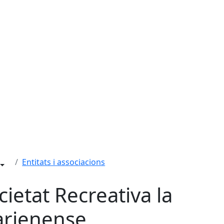
Entitats i associacions
cietat Recreativa la
arienense