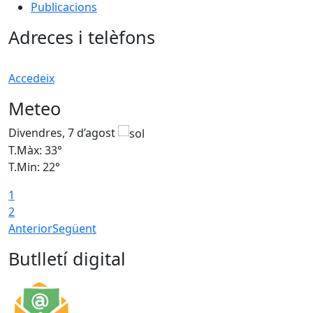
Publicacions
Adreces i telèfons
Accedeix
Meteo
Divendres, 7 d’agost
D
T.Màx: 33°
T
T.Min: 22°
T
1
2
Anterior
Següent
Butlletí digital