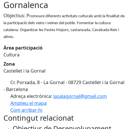
Gornalenca
Objectius: P
romoure diferents activitats culturals amb la finalitat de
la participació dels veïns i veïnes del poble. Fomentar la cultura
catalana. Organitzar les Festes Majors, castanyada, Cavalcada Reis i
altres.
Àrea participació
Cultura
Zona
Castellet i la Gornal
Cr. Porxada, 8 - La Gornal - 08729 Castellet i la Gornal
- Barcelona
Adreça electrònica:
lasalagornal@gmail.com
Amplieu el mapa
Com arribar-hi
Leaflet
| ©
OpenStreetMap
contributors
Contingut relacionat
+
Objectius de Desenvolupament