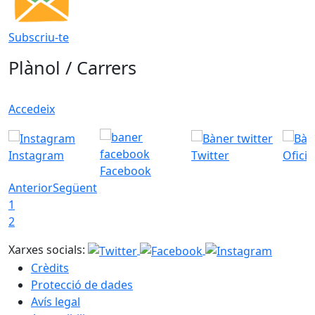
Subscriu-te
Plànol / Carrers
Accedeix
Instagram
Twitter
Ofici
Facebook
Anterior
Següent
1
2
Xarxes socials:
Crèdits
Protecció de dades
Avís legal