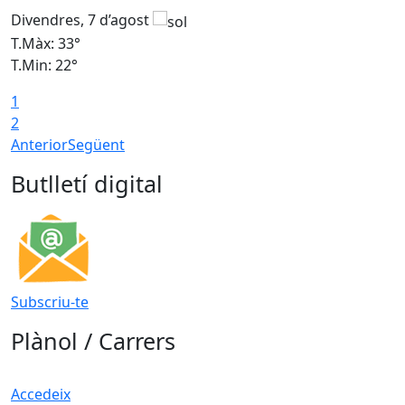
Divendres, 7 d’agost
D
T.Màx: 33°
T
T.Min: 22°
T
1
2
Anterior
Següent
Butlletí digital
Subscriu-te
Plànol / Carrers
Accedeix