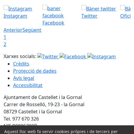
Instagram
Twitter
Ofici
Facebook
Anterior
Següent
1
2
Xarxes socials:
Crèdits
Protecció de dades
Avís legal
Accessibilitat
Ajuntament de Castellet i la Gornal
Carrer de Rosselló, 19-23 - la Gornal
08729 Castellet i la Gornal
Tel. 977 670 326
NIF P0805700B
Aquest lloc web fa servir cookies pròpies i de tercers per