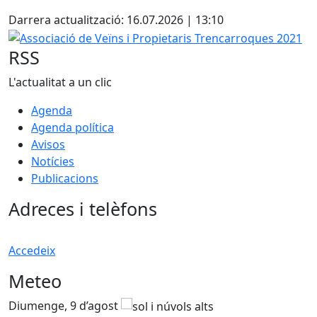
Facebook
Darrera actualització: 16.07.2026 | 13:10
Associació de Veïns i Propietaris Trencarroques 2021
RSS
L'actualitat a un clic
Agenda
Agenda política
Avisos
Notícies
Publicacions
Adreces i telèfons
Accedeix
Meteo
Diumenge, 9 d’agost
D