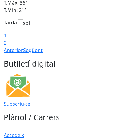
T.Màx: 36°
T
T.Min: 21°
T
Tarda
T
1
2
Anterior
Següent
Butlletí digital
Subscriu-te
Plànol / Carrers
Accedeix