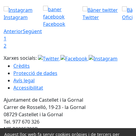
Instagram
Twitter
Ofici
Facebook
Anterior
Següent
1
2
Xarxes socials:
Crèdits
Protecció de dades
Avís legal
Accessibilitat
Ajuntament de Castellet i la Gornal
Carrer de Rosselló, 19-23 - la Gornal
08729 Castellet i la Gornal
Tel. 977 670 326
NIF P0805700B
Aquest lloc web fa servir cookies pròpies i de tercers per