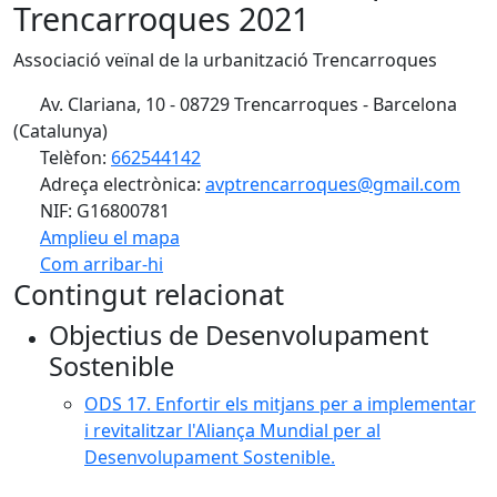
Trencarroques 2021
Associació veïnal de la urbanització Trencarroques
Av. Clariana, 10 - 08729 Trencarroques - Barcelona
(Catalunya)
Telèfon:
662544142
Adreça electrònica:
avptrencarroques@gmail.com
NIF: G16800781
Amplieu el mapa
Com arribar-hi
Leaflet
| ©
OpenStreetMap
contributors
Contingut relacionat
+
Objectius de Desenvolupament
−
Sostenible
ODS 17. Enfortir els mitjans per a implementar
i revitalitzar l'Aliança Mundial per al
Desenvolupament Sostenible.