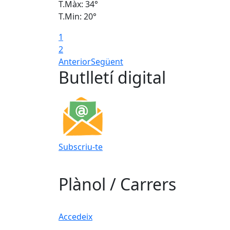
T.Màx: 34°
T.Min: 20°
1
2
Anterior
Següent
Butlletí digital
Subscriu-te
Plànol / Carrers
Accedeix