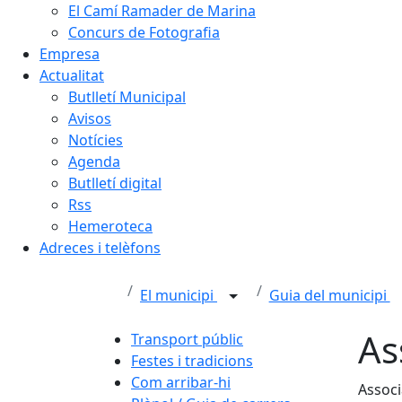
El Camí Ramader de Marina
Concurs de Fotografia
Empresa
Actualitat
Butlletí Municipal
Avisos
Notícies
Agenda
Butlletí digital
Rss
Hemeroteca
Adreces i telèfons
El municipi
Guia del municipi
As
Transport públic
Festes i tradicions
Com arribar-hi
Associ