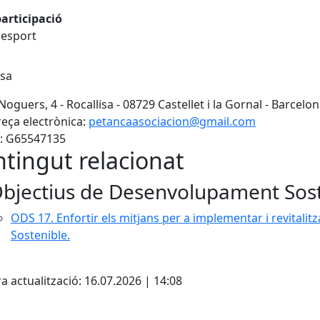
articipació
i esport
isa
Noguers, 4 - Rocallisa - 08729 Castellet i la Gornal - Barcelo
eça electrònica:
petancaasociacion@gmail.com
: G65547135
tingut relacionat
bjectius de Desenvolupament Sos
ODS 17. Enfortir els mitjans per a implementar i revitali
Sostenible.
ebook
a actualització: 16.07.2026 | 14:08