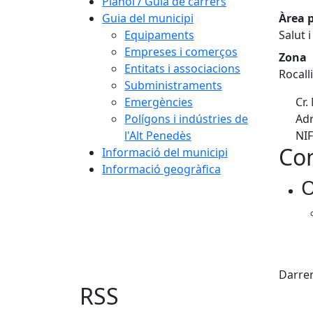
Plànol / Guia de carrers
Guia del municipi
Àrea p
Equipaments
Salut 
Empreses i comerços
Zona
Entitats i associacions
Rocall
Subministraments
Emergències
Cr. 
Polígons i indústries de
Adr
l'Alt Penedès
NIF
Con
Informació del municipi
Informació geogràfica
O
Fac
Darrer
RSS