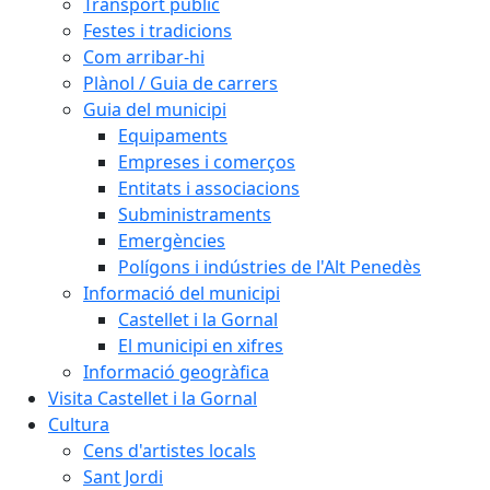
Transport públic
Festes i tradicions
Com arribar-hi
Plànol / Guia de carrers
Guia del municipi
Equipaments
Empreses i comerços
Entitats i associacions
Subministraments
Emergències
Polígons i indústries de l'Alt Penedès
Informació del municipi
Castellet i la Gornal
El municipi en xifres
Informació geogràfica
Visita Castellet i la Gornal
Cultura
Cens d'artistes locals
Sant Jordi