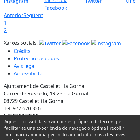
Instagram
Twitter
Ofici
Facebook
Anterior
Següent
1
2
Xarxes socials:
Crèdits
Protecció de dades
Avís legal
Accessibilitat
Ajuntament de Castellet i la Gornal
Carrer de Rosselló, 19-23 - la Gornal
08729 Castellet i la Gornal
Tel. 977 670 326
NIF P0805700B
Aquest lloc web fa servir cookies pròpies i de tercers per
facilitar-te una experiència de navegació òptima i recollir
Amb la col·laboració de:
informació anònima per millorar i adaptar-nos a les teves