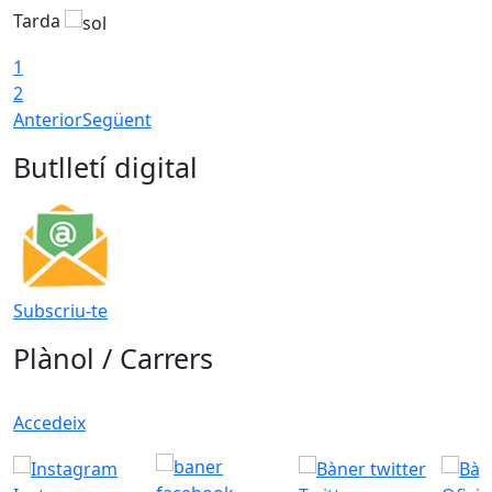
Tarda
T
1
2
Anterior
Següent
Butlletí digital
Subscriu-te
Plànol / Carrers
Accedeix