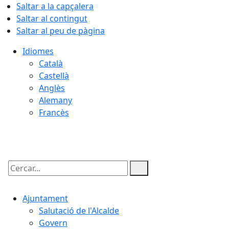
Saltar a la capçalera
Saltar al contingut
Saltar al peu de pàgina
Idiomes
Català
Castellà
Anglès
Alemany
Francès
09.08.2026 | 06:16
Cercar:
Ajuntament
Salutació de l'Alcalde
Govern