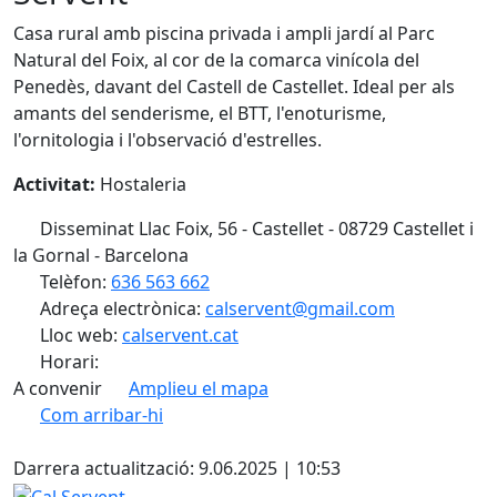
Casa rural amb piscina privada i ampli jardí al Parc
Natural del Foix, al cor de la comarca vinícola del
Penedès, davant del Castell de Castellet. Ideal per als
amants del senderisme, el BTT, l'enoturisme,
l'ornitologia i l'observació d'estrelles.
Activitat:
Hostaleria
Disseminat Llac Foix, 56 - Castellet - 08729 Castellet i
la Gornal - Barcelona
Telèfon:
636 563 662
Adreça electrònica:
calservent@gmail.com
Lloc web:
calservent.cat
Horari:
A convenir
Amplieu el mapa
Com arribar-hi
Leaflet
| ©
OpenStreetMap
contributors
Facebook
+
Darrera actualització: 9.06.2025 | 10:53
−
Cal Servent