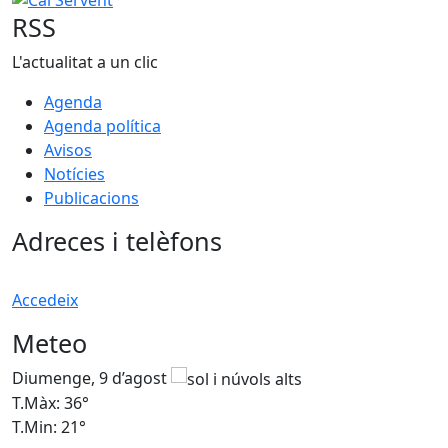
RSS
L'actualitat a un clic
Agenda
Agenda política
Avisos
Notícies
Publicacions
Adreces i telèfons
Accedeix
Meteo
Diumenge, 9 d’agost
D
T.Màx: 36°
T
T.Min: 21°
T