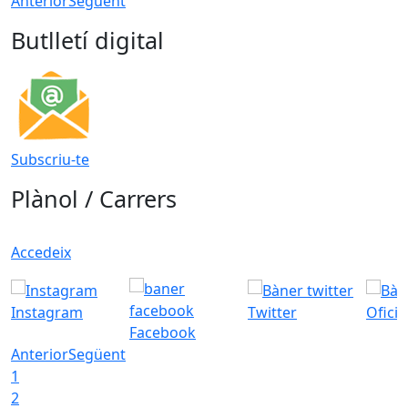
Anterior
Següent
Butlletí digital
Subscriu-te
Plànol / Carrers
Accedeix
Instagram
Twitter
Ofici
Facebook
Anterior
Següent
1
2