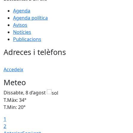
Agenda
Agenda política
Avisos
Notícies
Publicacions
Adreces i telèfons
Accedeix
Meteo
Dissabte, 8 d’agost
D
T.Màx: 34°
T
T.Min: 20°
T
1
2