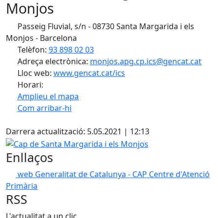
Monjos
Passeig Fluvial, s/n - 08730 Santa Margarida i els
Monjos - Barcelona
Telèfon:
93 898 02 03
Adreça electrònica:
monjos.apg.cp.ics@gencat.cat
Lloc web:
www.gencat.cat/ics
Horari:
Amplieu el mapa
Com arribar-hi
Leaflet
| ©
OpenStreetMap
contributors
Facebook
+
Darrera actualització: 5.05.2021 | 12:13
−
Cap de Santa Margarida i els Monjos
Enllaços
web Generalitat de Catalunya - CAP Centre d'Atenció
Primària
RSS
L'actualitat a un clic