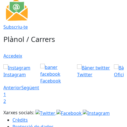
Subscriu-te
Plànol / Carrers
Accedeix
Instagram
Twitter
Ofici
Facebook
Anterior
Següent
1
2
Xarxes socials:
Crèdits
Protecció de dades