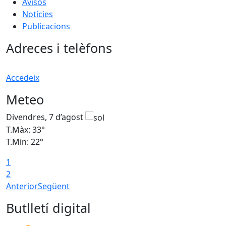
Avisos
Notícies
Publicacions
Adreces i telèfons
Accedeix
Meteo
Divendres, 7 d’agost
D
T.Màx: 33°
T
T.Min: 22°
T
1
2
Anterior
Següent
Butlletí digital