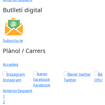
Butlletí digital
Subscriu-te
Plànol / Carrers
Accedeix
Instagram
Twitter
Ofici
Facebook
Anterior
Següent
1
2