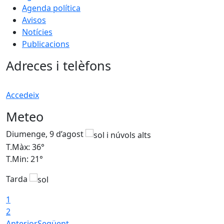
Agenda política
Avisos
Notícies
Publicacions
Adreces i telèfons
Accedeix
Meteo
Diumenge, 9 d’agost
D
T.Màx: 36°
T
T.Min: 21°
T
Tarda
T
1
2
Anterior
Següent