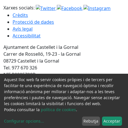
Xarxes socials:
Crèdits
Protecció de dades
Avís legal
Accessibilitat
Ajuntament de Castellet i la Gornal
Carrer de Rosselló, 19-23 - la Gornal
08729 Castellet i la Gornal
Tel. 977 670 326
NIF P0805700B
Aquest lloc web fa servir cookies pròpies i de tercers per
facilitar-te una experiència de navegació òptima i recollir
Amb la col·laboració de:
informació anònima per millorar i adaptar-nos a les teves
preferències i pautes de navegació. Navegar sense acceptar
les cookies limitarà la visibilitat i funcions del web.
Podeu consultar la
política de cookies
.
Configurar opcions
...
Rebutja
Acceptar