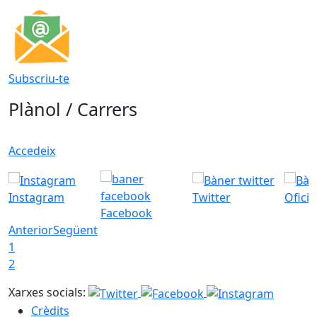
Subscriu-te
Plànol / Carrers
Accedeix
Instagram
Twitter
Ofici
Facebook
Anterior
Següent
1
2
Xarxes socials:
Crèdits