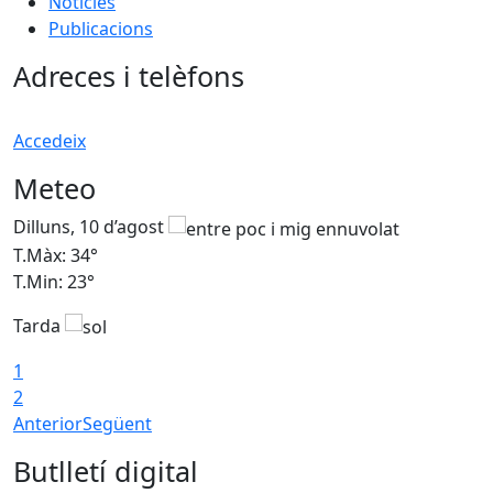
Notícies
Publicacions
Adreces i telèfons
Accedeix
Meteo
Dilluns, 10 d’agost
D
T.Màx: 34°
T
T.Min: 23°
T
Tarda
T
1
2
Anterior
Següent
Butlletí digital