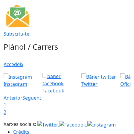
Subscriu-te
Plànol / Carrers
Accedeix
Instagram
Twitter
Ofici
Facebook
Anterior
Següent
1
2
Xarxes socials:
Crèdits