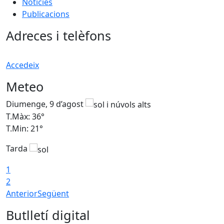
Notícies
Publicacions
Adreces i telèfons
Accedeix
Meteo
Diumenge, 9 d’agost
D
T.Màx: 36°
T
T.Min: 21°
T
Tarda
T
1
2
Anterior
Següent
Butlletí digital