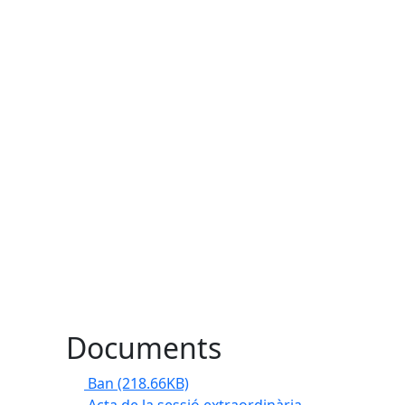
Documents
Ban
(218.66KB)