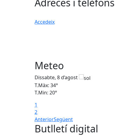
Adreces i telèfons
Accedeix
Meteo
Dissabte, 8 d’agost
T.Màx: 34°
T.Min: 20°
1
2
Anterior
Següent
Butlletí digital