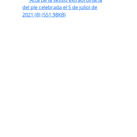
Acta de la sessió extraordinària
del ple celebrada el 5 de juliol de
2021 (8)
(551.98KB)