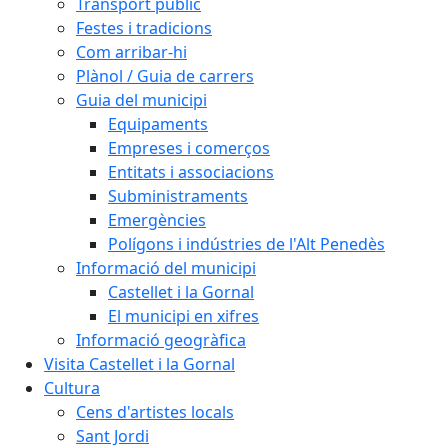
Transport públic
Festes i tradicions
Com arribar-hi
Plànol / Guia de carrers
Guia del municipi
Equipaments
Empreses i comerços
Entitats i associacions
Subministraments
Emergències
Polígons i indústries de l'Alt Penedès
Informació del municipi
Castellet i la Gornal
El municipi en xifres
Informació geogràfica
Visita Castellet i la Gornal
Cultura
Cens d'artistes locals
Sant Jordi