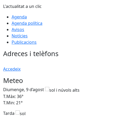
L'actualitat a un clic
Agenda
Agenda política
Avisos
Notícies
Publicacions
Adreces i telèfons
Accedeix
Meteo
Diumenge, 9 d’agost
D
T.Màx: 36°
T
T.Min: 21°
T
Tarda
T