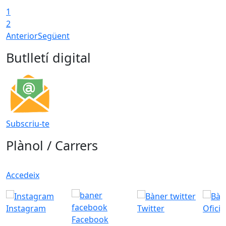
1
2
Anterior
Següent
Butlletí digital
Subscriu-te
Plànol / Carrers
Accedeix
Instagram
Twitter
Ofici
Facebook