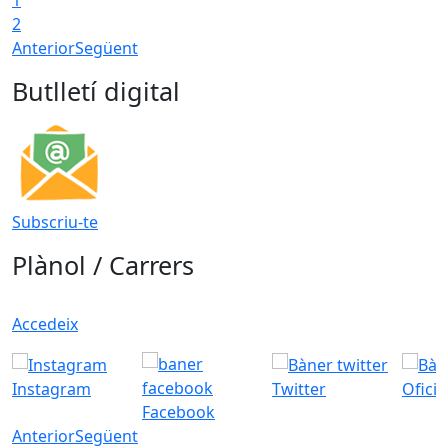
2
Anterior
Següent
Butlletí digital
Subscriu-te
Plànol / Carrers
Accedeix
Instagram
Twitter
Ofici
Facebook
Anterior
Següent