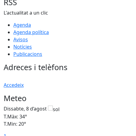
RSS
L'actualitat a un clic
Agenda
Agenda política
Avisos
Notícies
Publicacions
Adreces i telèfons
Accedeix
Meteo
Dissabte, 8 d’agost
D
T.Màx: 34°
T
T.Min: 20°
T
1