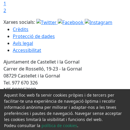
1
2
Xarxes socials:
Crèdits
Protecció de dades
Avís legal
Accessibilitat
Ajuntament de Castellet i la Gornal
Carrer de Rosselló, 19-23 - la Gornal
08729 Castellet i la Gornal
Tel. 977 670 326
NIF P0805700B
Aquest lloc web fa servir cookies pròpies i de tercers per
Amb la col·laboració de:
facilitar-te una experiència de navegació òptima i recollir
informació anònima per millorar i adaptar-nos a les teves
preferències i pautes de navegació. Navegar sense acceptar
les cookies limitarà la visibilitat i funcions del web.
Podeu consultar la
política de cookies
.