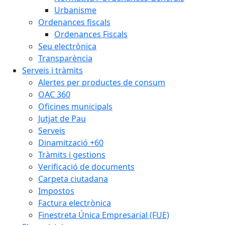
Urbanisme
Ordenances fiscals
Ordenances Fiscals
Seu electrònica
Transparència
Serveis i tràmits
Alertes per productes de consum
OAC 360
Oficines municipals
Jutjat de Pau
Serveis
Dinamització +60
Tràmits i gestions
Verificació de documents
Carpeta ciutadana
Impostos
Factura electrònica
Finestreta Única Empresarial (FUE)