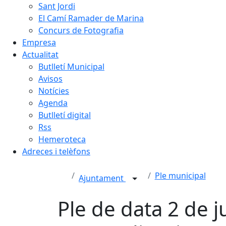
Sant Jordi
El Camí Ramader de Marina
Concurs de Fotografia
Empresa
Actualitat
Butlletí Municipal
Avisos
Notícies
Agenda
Butlletí digital
Rss
Hemeroteca
Adreces i telèfons
Ple municipal
Ajuntament
Ple de data 2 de j