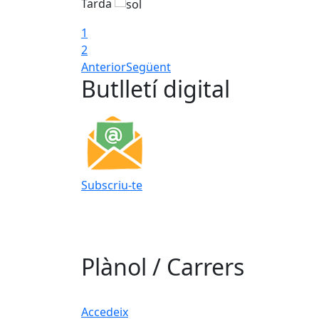
Tarda
1
2
Anterior
Següent
Butlletí digital
Subscriu-te
Plànol / Carrers
Accedeix