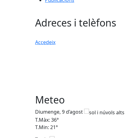
Publicacions
Adreces i telèfons
Accedeix
Meteo
Diumenge, 9 d’agost
T.Màx: 36°
T.Min: 21°