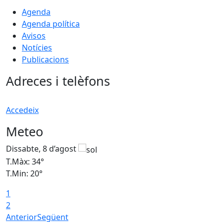
Agenda
Agenda política
Avisos
Notícies
Publicacions
Adreces i telèfons
Accedeix
Meteo
Dissabte, 8 d’agost
D
T.Màx: 34°
T
T.Min: 20°
T
1
2
Anterior
Següent