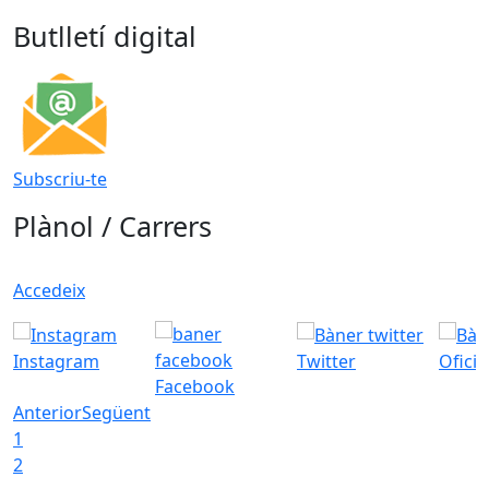
Butlletí digital
Subscriu-te
Plànol / Carrers
Accedeix
Instagram
Twitter
Ofici
Facebook
Anterior
Següent
1
2