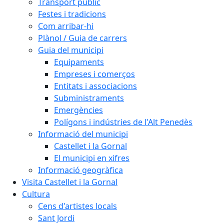
Transport públic
Festes i tradicions
Com arribar-hi
Plànol / Guia de carrers
Guia del municipi
Equipaments
Empreses i comerços
Entitats i associacions
Subministraments
Emergències
Polígons i indústries de l'Alt Penedès
Informació del municipi
Castellet i la Gornal
El municipi en xifres
Informació geogràfica
Visita Castellet i la Gornal
Cultura
Cens d'artistes locals
Sant Jordi