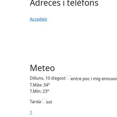
Adreces i telèfons
Accedeix
Meteo
Dilluns, 10 d’agost
T.Màx: 34°
T.Min: 23°
Tarda
1