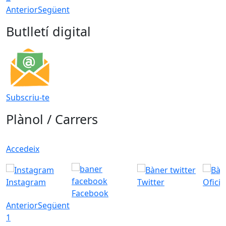
Anterior
Següent
Butlletí digital
Subscriu-te
Plànol / Carrers
Accedeix
Instagram
Twitter
Ofici
Facebook
Anterior
Següent
1