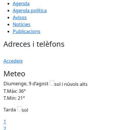
Agenda
Agenda política
Avisos
Notícies
Publicacions
Adreces i telèfons
Accedeix
Meteo
Diumenge, 9 d’agost
D
T.Màx: 36°
T
T.Min: 21°
T
Tarda
T
1
2