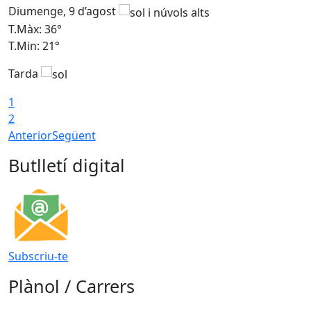
Diumenge, 9 d’agost
D
T.Màx: 36°
T
T.Min: 21°
T
Tarda
T
1
2
Anterior
Següent
Butlletí digital
Subscriu-te
Plànol / Carrers