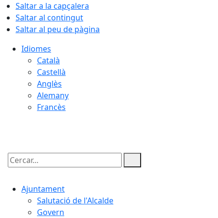
Saltar a la capçalera
Saltar al contingut
Saltar al peu de pàgina
Idiomes
Català
Castellà
Anglès
Alemany
Francès
09.08.2026 | 02:51
Cercar:
Ajuntament
Salutació de l'Alcalde
Govern