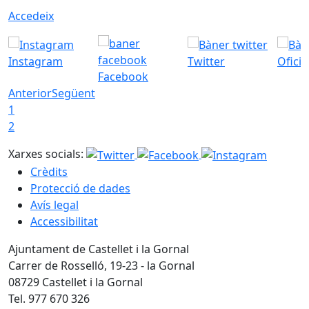
Accedeix
Instagram
Twitter
Ofici
Facebook
Anterior
Següent
1
2
Xarxes socials:
Crèdits
Protecció de dades
Avís legal
Accessibilitat
Ajuntament de Castellet i la Gornal
Carrer de Rosselló, 19-23 - la Gornal
08729 Castellet i la Gornal
Tel. 977 670 326