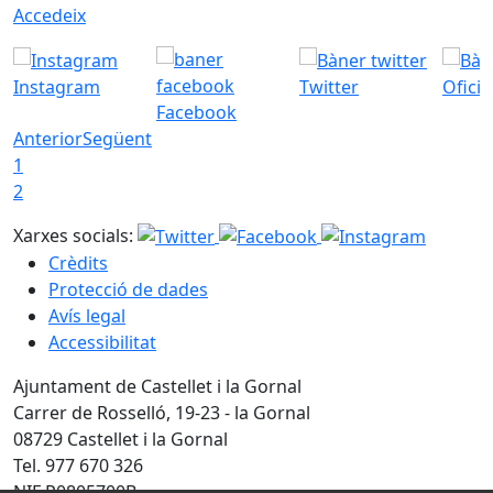
Accedeix
Instagram
Twitter
Ofici
Facebook
Anterior
Següent
1
2
Xarxes socials:
Crèdits
Protecció de dades
Avís legal
Accessibilitat
Ajuntament de Castellet i la Gornal
Carrer de Rosselló, 19-23 - la Gornal
08729 Castellet i la Gornal
Tel. 977 670 326
NIF P0805700B