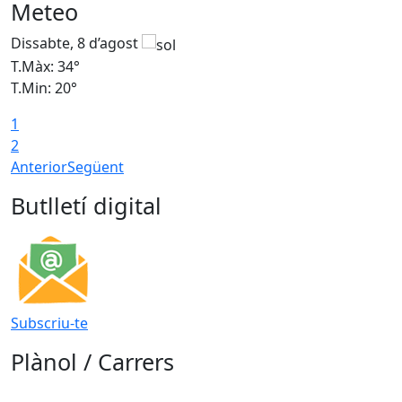
Meteo
Dissabte, 8 d’agost
D
T.Màx: 34°
T
T.Min: 20°
T
1
2
Anterior
Següent
Butlletí digital
Subscriu-te
Plànol / Carrers