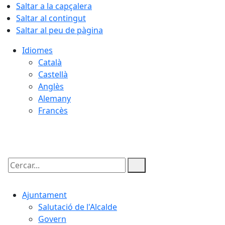
Saltar a la capçalera
Saltar al contingut
Saltar al peu de pàgina
Idiomes
Català
Castellà
Anglès
Alemany
Francès
07.08.2026 | 15:02
Cercar:
Ajuntament
Salutació de l'Alcalde
Govern