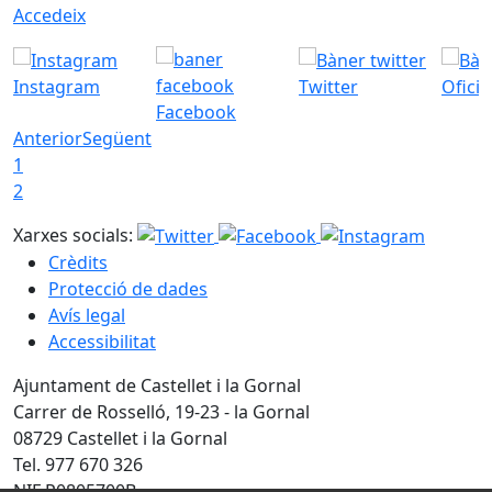
Accedeix
Instagram
Twitter
Ofici
Facebook
Anterior
Següent
1
2
Xarxes socials:
Crèdits
Protecció de dades
Avís legal
Accessibilitat
Ajuntament de Castellet i la Gornal
Carrer de Rosselló, 19-23 - la Gornal
08729 Castellet i la Gornal
Tel. 977 670 326
NIF P0805700B