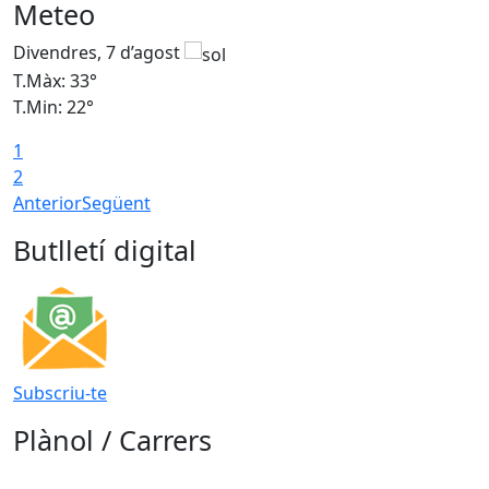
Meteo
Divendres, 7 d’agost
D
T.Màx: 33°
T
T.Min: 22°
T
1
2
Anterior
Següent
Butlletí digital
Subscriu-te
Plànol / Carrers