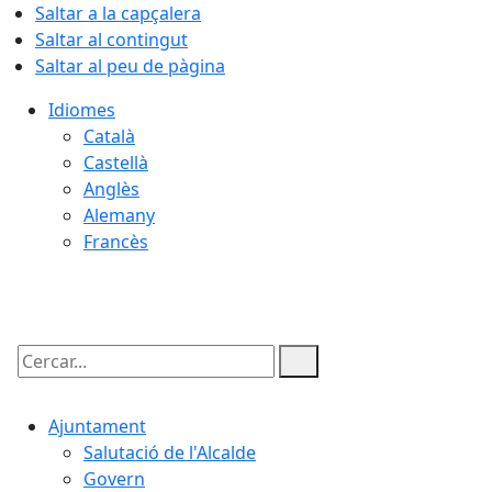
Saltar a la capçalera
Saltar al contingut
Saltar al peu de pàgina
Idiomes
Català
Castellà
Anglès
Alemany
Francès
07.08.2026 | 07:43
Cercar:
Ajuntament
Salutació de l'Alcalde
Govern