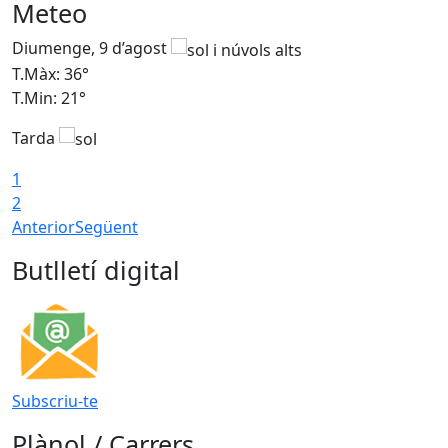
Meteo
Diumenge, 9 d’agost
D
T.Màx: 36°
T
T.Min: 21°
T
Tarda
T
1
2
Anterior
Següent
Butlletí digital
Subscriu-te
Plànol / Carrers