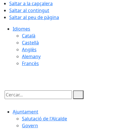
Saltar a la capçalera
Saltar al contingut
Saltar al peu de pàgina
Idiomes
Català
Castellà
Anglès
Alemany
Francès
08.08.2026 | 12:42
Cercar:
Ajuntament
Salutació de l'Alcalde
Govern