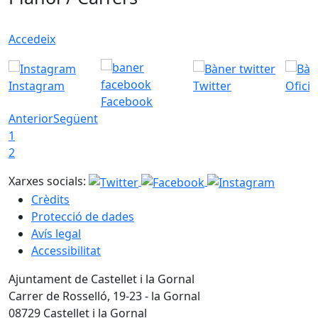
Accedeix
Instagram
Twitter
Ofici
Facebook
Anterior
Següent
1
2
Xarxes socials:
Crèdits
Protecció de dades
Avís legal
Accessibilitat
Ajuntament de Castellet i la Gornal
Carrer de Rosselló, 19-23 - la Gornal
08729 Castellet i la Gornal