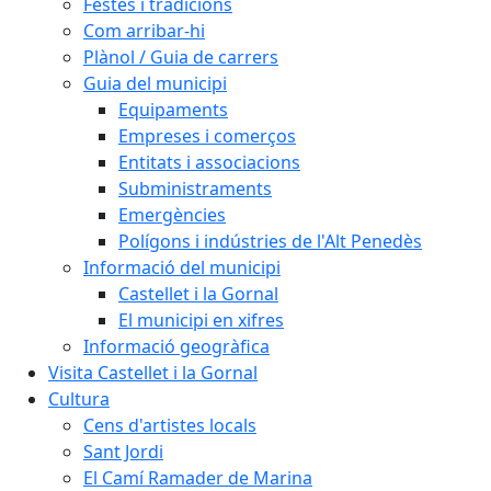
Festes i tradicions
Com arribar-hi
Plànol / Guia de carrers
Guia del municipi
Equipaments
Empreses i comerços
Entitats i associacions
Subministraments
Emergències
Polígons i indústries de l'Alt Penedès
Informació del municipi
Castellet i la Gornal
El municipi en xifres
Informació geogràfica
Visita Castellet i la Gornal
Cultura
Cens d'artistes locals
Sant Jordi
El Camí Ramader de Marina