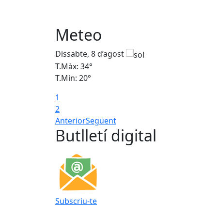
Meteo
Dissabte, 8 d’agost
T.Màx: 34°
T.Min: 20°
1
2
Anterior
Següent
Butlletí digital
Subscriu-te