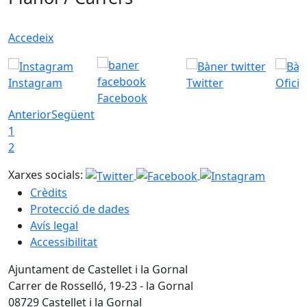
Accedeix
Instagram
Twitter
Ofici
Facebook
Anterior
Següent
1
2
Xarxes socials:
Crèdits
Protecció de dades
Avís legal
Accessibilitat
Ajuntament de Castellet i la Gornal
Carrer de Rosselló, 19-23 - la Gornal
08729 Castellet i la Gornal