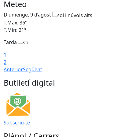
Meteo
Diumenge, 9 d’agost
D
T.Màx: 36°
T
T.Min: 21°
T
Tarda
T
1
2
Anterior
Següent
Butlletí digital
Subscriu-te
Plànol / Carrers