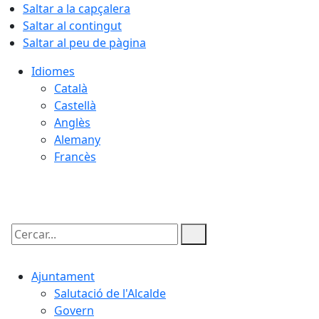
Saltar a la capçalera
Saltar al contingut
Saltar al peu de pàgina
Idiomes
Català
Castellà
Anglès
Alemany
Francès
09.08.2026 | 01:23
Cercar:
Ajuntament
Salutació de l'Alcalde
Govern