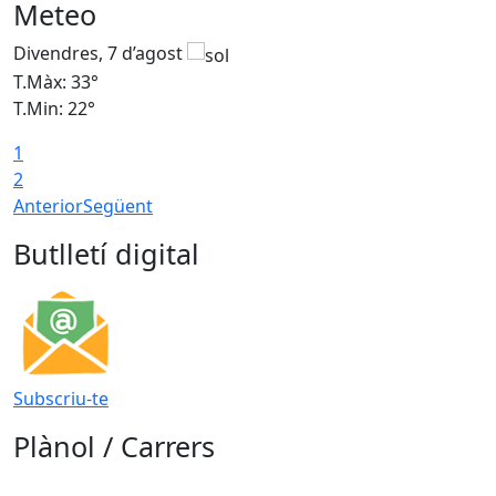
Meteo
Divendres, 7 d’agost
D
T.Màx: 33°
T
T.Min: 22°
T
1
2
Anterior
Següent
Butlletí digital
Subscriu-te
Plànol / Carrers