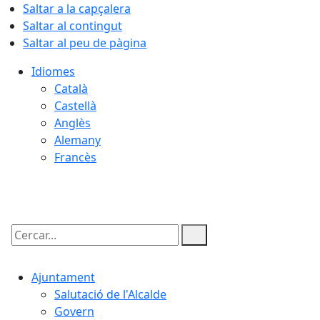
Saltar a la capçalera
Saltar al contingut
Saltar al peu de pàgina
Idiomes
Català
Castellà
Anglès
Alemany
Francès
06.08.2026 | 21:41
Cercar:
Ajuntament
Salutació de l'Alcalde
Govern