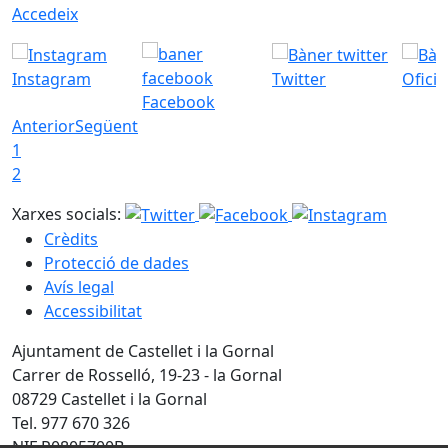
Accedeix
Instagram
Twitter
Ofici
Facebook
Anterior
Següent
1
2
Xarxes socials:
Crèdits
Protecció de dades
Avís legal
Accessibilitat
Ajuntament de Castellet i la Gornal
Carrer de Rosselló, 19-23 - la Gornal
08729 Castellet i la Gornal
Tel. 977 670 326
NIF P0805700B