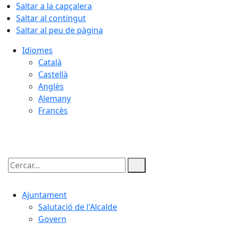
Saltar a la capçalera
Saltar al contingut
Saltar al peu de pàgina
Idiomes
Català
Castellà
Anglès
Alemany
Francès
08.08.2026 | 05:12
Cercar:
Ajuntament
Salutació de l'Alcalde
Govern