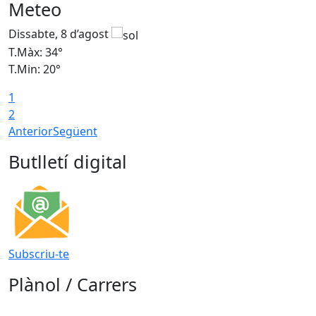
Meteo
Dissabte, 8 d’agost
D
T.Màx: 34°
T
T.Min: 20°
T
1
2
Anterior
Següent
Butlletí digital
Subscriu-te
Plànol / Carrers