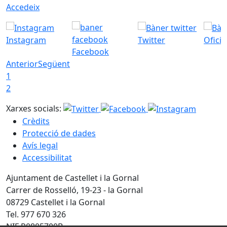
Accedeix
Instagram
Twitter
Ofici
Facebook
Anterior
Següent
1
2
Xarxes socials:
Crèdits
Protecció de dades
Avís legal
Accessibilitat
Ajuntament de Castellet i la Gornal
Carrer de Rosselló, 19-23 - la Gornal
08729 Castellet i la Gornal
Tel. 977 670 326
NIF P0805700B