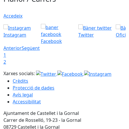
Accedeix
Instagram
Twitter
Ofici
Facebook
Anterior
Següent
1
2
Xarxes socials:
Crèdits
Protecció de dades
Avís legal
Accessibilitat
Ajuntament de Castellet i la Gornal
Carrer de Rosselló, 19-23 - la Gornal
08729 Castellet i la Gornal