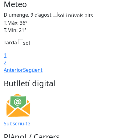
Meteo
Diumenge, 9 d’agost
D
T.Màx: 36°
T
T.Min: 21°
T
Tarda
T
1
2
Anterior
Següent
Butlletí digital
Subscriu-te
Plànol / Carrers