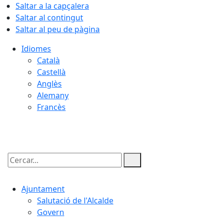
Saltar a la capçalera
Saltar al contingut
Saltar al peu de pàgina
Idiomes
Català
Castellà
Anglès
Alemany
Francès
08.08.2026 | 21:02
Cercar:
Ajuntament
Salutació de l'Alcalde
Govern