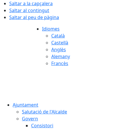
Saltar a la capçalera
Saltar al contingut
Saltar al peu de pàgina
Idiomes
Català
Castellà
Anglès
Alemany
Francès
07.08.2026 | 05:51
Ajuntament
Salutació de l'Alcalde
Govern
Consistori