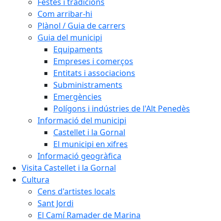
Festes i tradicions
Com arribar-hi
Plànol / Guia de carrers
Guia del municipi
Equipaments
Empreses i comerços
Entitats i associacions
Subministraments
Emergències
Polígons i indústries de l'Alt Penedès
Informació del municipi
Castellet i la Gornal
El municipi en xifres
Informació geogràfica
Visita Castellet i la Gornal
Cultura
Cens d'artistes locals
Sant Jordi
El Camí Ramader de Marina