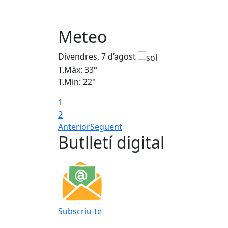
Meteo
Divendres, 7 d’agost
T.Màx: 33°
T.Min: 22°
1
2
Anterior
Següent
Butlletí digital
Subscriu-te