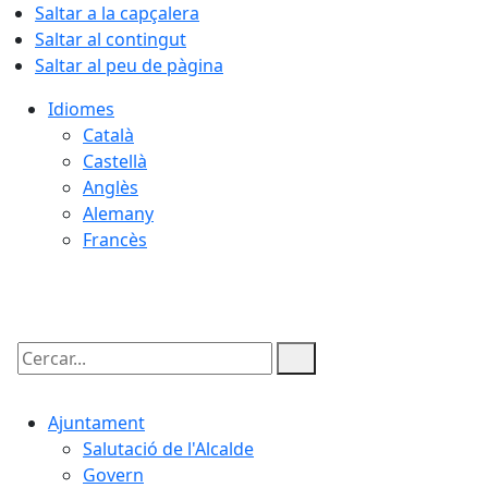
Saltar a la capçalera
Saltar al contingut
Saltar al peu de pàgina
Idiomes
Català
Castellà
Anglès
Alemany
Francès
08.08.2026 | 14:29
Cercar:
Ajuntament
Salutació de l'Alcalde
Govern