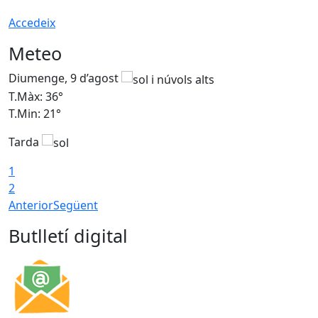
Accedeix
Meteo
Diumenge, 9 d’agost
D
T.Màx: 36°
T
T.Min: 21°
T
Tarda
T
1
2
Anterior
Següent
Butlletí digital