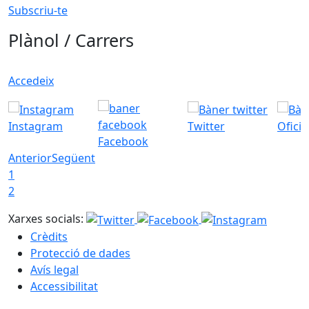
Subscriu-te
Plànol / Carrers
Accedeix
Instagram
Twitter
Ofici
Facebook
Anterior
Següent
1
2
Xarxes socials:
Crèdits
Protecció de dades
Avís legal
Accessibilitat