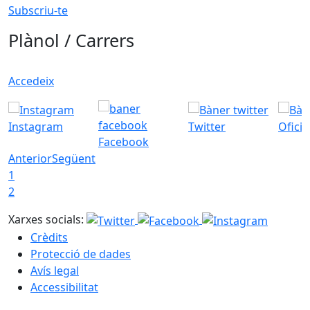
Subscriu-te
Plànol / Carrers
Accedeix
Instagram
Twitter
Ofici
Facebook
Anterior
Següent
1
2
Xarxes socials:
Crèdits
Protecció de dades
Avís legal
Accessibilitat