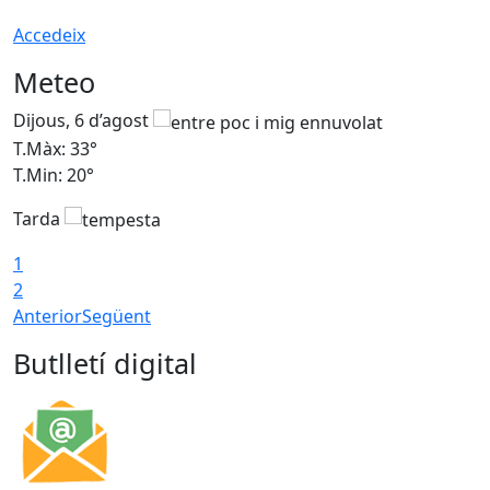
Accedeix
Meteo
Dijous, 6 d’agost
D
T.Màx: 33°
T
T.Min: 20°
T
Tarda
1
2
Anterior
Següent
Butlletí digital