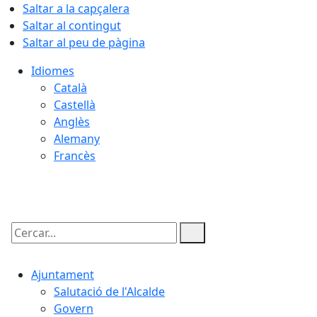
Saltar a la capçalera
Saltar al contingut
Saltar al peu de pàgina
Idiomes
Català
Castellà
Anglès
Alemany
Francès
05.08.2026 | 22:44
Cercar:
Ajuntament
Salutació de l'Alcalde
Govern