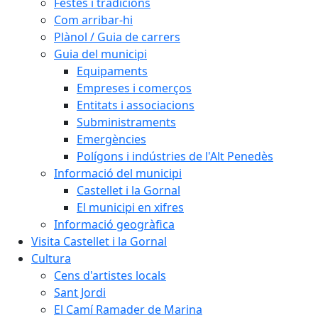
Festes i tradicions
Com arribar-hi
Plànol / Guia de carrers
Guia del municipi
Equipaments
Empreses i comerços
Entitats i associacions
Subministraments
Emergències
Polígons i indústries de l'Alt Penedès
Informació del municipi
Castellet i la Gornal
El municipi en xifres
Informació geogràfica
Visita Castellet i la Gornal
Cultura
Cens d'artistes locals
Sant Jordi
El Camí Ramader de Marina