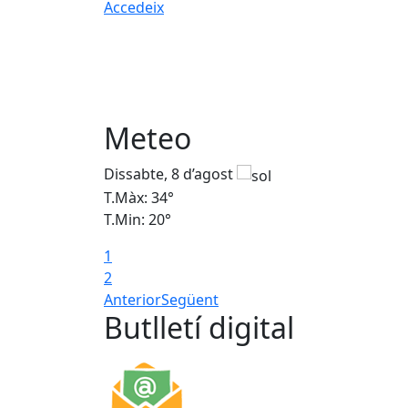
Accedeix
Meteo
Dissabte, 8 d’agost
T.Màx: 34°
T.Min: 20°
1
2
Anterior
Següent
Butlletí digital