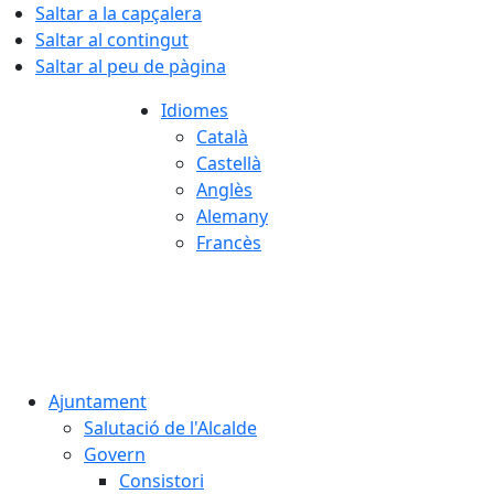
Saltar a la capçalera
Saltar al contingut
Saltar al peu de pàgina
Idiomes
Català
Castellà
Anglès
Alemany
Francès
07.08.2026 | 22:59
Ajuntament
Salutació de l'Alcalde
Govern
Consistori