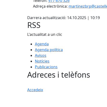
Telèfon:
977 670 326
Adreça electrònica:
martinezbrp@castelle
Facebook
Darrera actualització: 14.10.2025 | 10:19
RSS
L'actualitat a un clic
Agenda
Agenda política
Avisos
Notícies
Publicacions
Adreces i telèfons
Accedeix