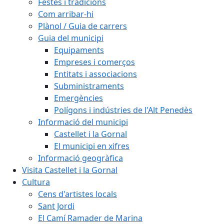
Festes i tradicions
Com arribar-hi
Plànol / Guia de carrers
Guia del municipi
Equipaments
Empreses i comerços
Entitats i associacions
Subministraments
Emergències
Polígons i indústries de l'Alt Penedès
Informació del municipi
Castellet i la Gornal
El municipi en xifres
Informació geogràfica
Visita Castellet i la Gornal
Cultura
Cens d'artistes locals
Sant Jordi
El Camí Ramader de Marina