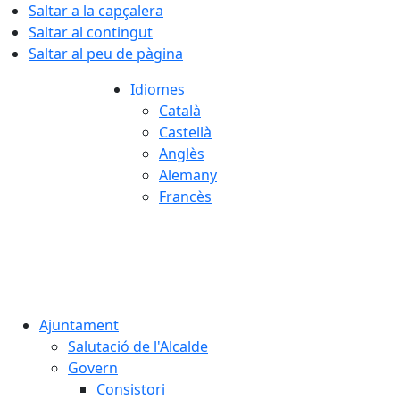
Saltar a la capçalera
Saltar al contingut
Saltar al peu de pàgina
Idiomes
Català
Castellà
Anglès
Alemany
Francès
07.08.2026 | 14:36
Ajuntament
Salutació de l'Alcalde
Govern
Consistori