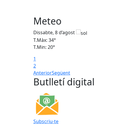
Meteo
Dissabte, 8 d’agost
T.Màx: 34°
T.Min: 20°
1
2
Anterior
Següent
Butlletí digital
Subscriu-te