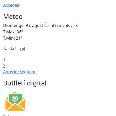
Accedeix
Meteo
Diumenge, 9 d’agost
D
T.Màx: 36°
T
T.Min: 21°
T
Tarda
T
1
2
Anterior
Següent
Butlletí digital