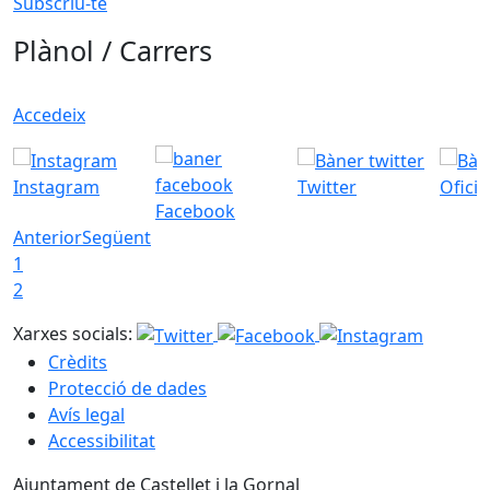
Subscriu-te
Plànol / Carrers
Accedeix
Instagram
Twitter
Ofici
Facebook
Anterior
Següent
1
2
Xarxes socials:
Crèdits
Protecció de dades
Avís legal
Accessibilitat
Ajuntament de Castellet i la Gornal