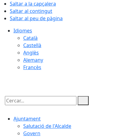
Saltar a la capçalera
Saltar al contingut
Saltar al peu de pàgina
Idiomes
Català
Castellà
Anglès
Alemany
Francès
08.08.2026 | 16:41
Cercar:
Ajuntament
Salutació de l'Alcalde
Govern