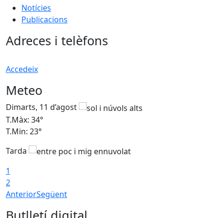
Notícies
Publicacions
Adreces i telèfons
Accedeix
Meteo
Dimarts, 11 d’agost
D
T.Màx: 34°
T
T.Min: 23°
T
Tarda
1
2
Anterior
Següent
Butlletí digital