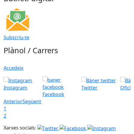
Subscriu-te
Plànol / Carrers
Accedeix
Instagram
Twitter
Ofici
Facebook
Anterior
Següent
1
2
Xarxes socials: