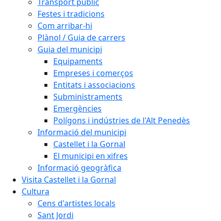
Transport públic
Festes i tradicions
Com arribar-hi
Plànol / Guia de carrers
Guia del municipi
Equipaments
Empreses i comerços
Entitats i associacions
Subministraments
Emergències
Polígons i indústries de l'Alt Penedès
Informació del municipi
Castellet i la Gornal
El municipi en xifres
Informació geogràfica
Visita Castellet i la Gornal
Cultura
Cens d'artistes locals
Sant Jordi