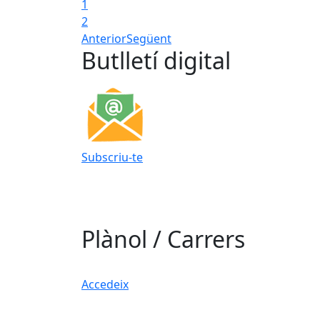
1
2
Anterior
Següent
Butlletí digital
Subscriu-te
Plànol / Carrers
Accedeix