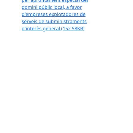
per aprofitament especial del
domini públic local, a favor
d'empreses explotadores de
serveis de subministraments
d'interès general
(152.58KB)