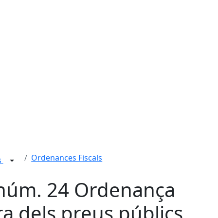
Ordenances Fiscals
s
 núm. 24 Ordenança
a dels preus públics