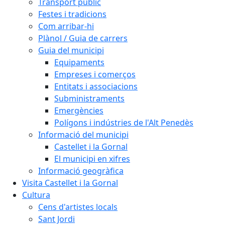
Transport públic
Festes i tradicions
Com arribar-hi
Plànol / Guia de carrers
Guia del municipi
Equipaments
Empreses i comerços
Entitats i associacions
Subministraments
Emergències
Polígons i indústries de l'Alt Penedès
Informació del municipi
Castellet i la Gornal
El municipi en xifres
Informació geogràfica
Visita Castellet i la Gornal
Cultura
Cens d'artistes locals
Sant Jordi