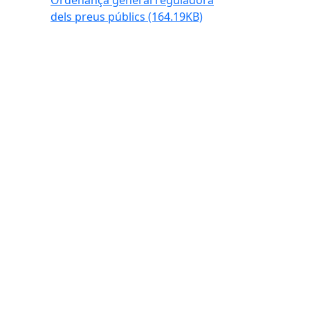
Ordenança general reguladora
dels preus públics
(164.19KB)