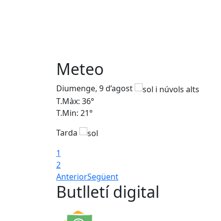
Meteo
Diumenge, 9 d’agost
T.Màx: 36°
T.Min: 21°
Tarda
1
2
Anterior
Següent
Butlletí digital