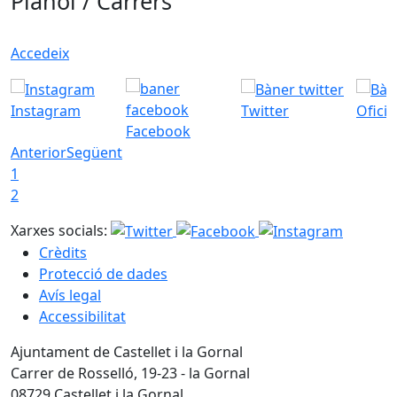
Plànol / Carrers
Accedeix
Instagram
Twitter
Ofici
Facebook
Anterior
Següent
1
2
Xarxes socials:
Crèdits
Protecció de dades
Avís legal
Accessibilitat
Ajuntament de Castellet i la Gornal
Carrer de Rosselló, 19-23 - la Gornal
08729 Castellet i la Gornal