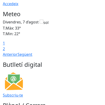
Accedeix
Meteo
Divendres, 7 d’agost
D
T.Màx: 33°
T
T.Min: 22°
T
1
2
Anterior
Següent
Butlletí digital
Subscriu-te