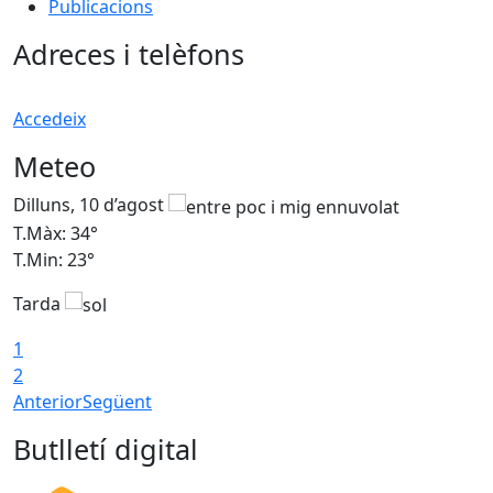
Publicacions
Adreces i telèfons
Accedeix
Meteo
Dilluns, 10 d’agost
D
T.Màx: 34°
T
T.Min: 23°
T
Tarda
T
1
2
Anterior
Següent
Butlletí digital