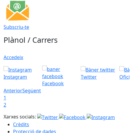
Subscriu-te
Plànol / Carrers
Accedeix
Instagram
Twitter
Ofici
Facebook
Anterior
Següent
1
2
Xarxes socials:
Crèdits
Protecció de dades