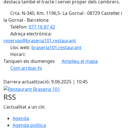
destaca també el tracte i servei proper dels cambrers.
Crta. N-340, Km. 1196,5- La Gornal - 08729 Castellet i
la Gornal - Barcelona
Telèfon:
977 16 87 42
Adreça electrònica:
reservas@braseria101.restaurant
Lloc web:
braseria101.restaurant
Horari:
Tanquen els diumenges
Amplieu el mapa
Com arribar-hi
Leaflet
| ©
OpenStreetMap
contributors
Facebook
+
Darrera actualització: 9.06.2025 | 10:45
−
Restaurant Braseria 101
RSS
L'actualitat a un clic
Agenda
Agenda política