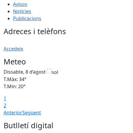
Avisos
Notícies
Publicacions
Adreces i telèfons
Accedeix
Meteo
Dissabte, 8 d’agost
D
T.Màx: 34°
T
T.Min: 20°
T
1
2
Anterior
Següent
Butlletí digital