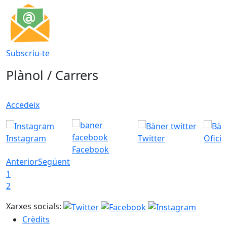
Subscriu-te
Plànol / Carrers
Accedeix
Instagram
Twitter
Ofici
Facebook
Anterior
Següent
1
2
Xarxes socials:
Crèdits