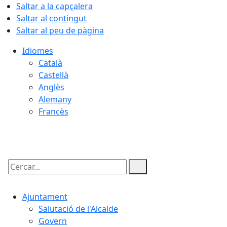
Saltar a la capçalera
Saltar al contingut
Saltar al peu de pàgina
Idiomes
Català
Castellà
Anglès
Alemany
Francès
07.08.2026 | 23:10
Cercar:
Ajuntament
Salutació de l'Alcalde
Govern